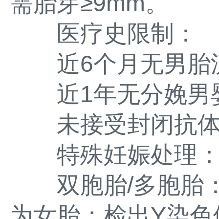
需胎芽≥9mm。
医疗史限制：
近6个月无男胎流
近1年无分娩男婴
未接受封闭抗体
特殊妊娠处理
双胞胎/多胞胎：
为女胎；检出Y染色