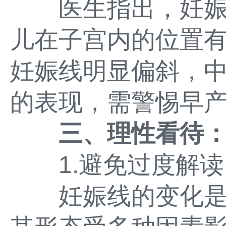
医生指出，妊娠
儿在子宫内的位置
妊娠线明显偏斜，
的表现，需警惕早
三、理性看待
1.避免过度解读
妊娠线的变化是