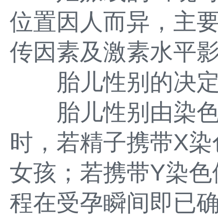
位置因人而异，主
传因素及激素水平
胎儿性别的决定
胎儿性别由染色
时，若精子携带X染
女孩；若携带Y染色
程在受孕瞬间即已