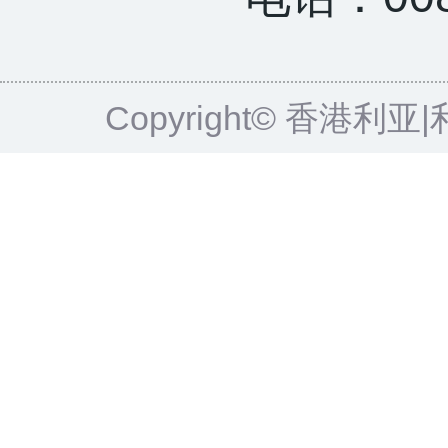
Copyright© 香港利亚|利