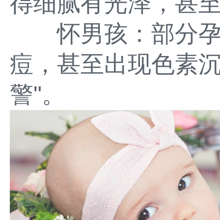
得细腻有光泽，甚
怀男孩：部分孕
痘，甚至出现色素沉
警"。