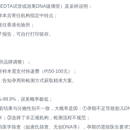
DTA试管或游离DNA玻璃管）及采样说明；
本后寄往机构指定中转点；
送往香港化验所；
报告，可自行打印留存。
所品牌调整）；
需支付快递费（约50-100元）；
告知孕周和检测方式获取精准方案。
99.9%，误差概率极低；
若结果与分娩性别不一致，大概率是因：①孕期不足导致胎儿DN
本；③选择了非正规机构，检测流程不规范；
医学筛查（如唐氏筛查、无创DNA等），孕期仍需按医生要求