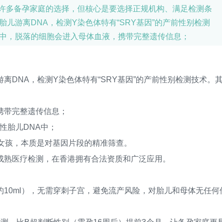
成为许多备孕家庭的选择，但核心是要选择正规机构、满足检测条
儿游离DNA，检测Y染色体特有“SRY基因”的产前性别检测
程中，脱落的细胞会进入母体血液，携带完整遗传信息；
于男性胎儿DNA中； 若检测到SRY基因，胎儿为男孩；未检
。 这项技术并非民间偏方，而是基于分子生物学的成熟医疗
NA，检测Y染色体特有“SRY基因”的产前性别检测技术。
带完整遗传信息；
性胎儿DNA中；
女孩，本质是对基因片段的精准筛查。
熟医疗检测，在香港拥有合法资质和广泛应用。
0ml），无需穿刺子宫，避免流产风险，对胎儿和母体无任何