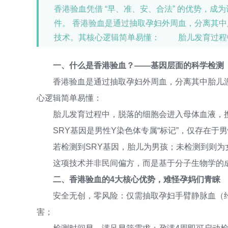
香港验血凭借 “早、准、安、合法” 的优势，
件。 香港验血是通过抽取孕妇外周血，分离其中胎
技术。其核心逻辑简单易懂： 胎儿发育过
SRY基因是男性Y染色体专属“标记”，仅存在
一、什么是香港验血？——基因层面的科学检测
测到则为女孩，本质是对基因片段的精准筛查
检测，在香港拥有合法资质和广泛应用。
香港验血是通过抽取孕妇外周血，分离其中胎儿游离D
心逻辑简单易懂：
胎儿发育过程中，脱落的细胞会进入母体血液，携
SRY基因是男性Y染色体专属“标记”，仅存在于男
若检测到SRY基因，胎儿为男孩；未检测到则为
这项技术并非民间偏方，而是基于分子生物学的成
二、香港验血的4大核心优势，难怪孕妈们青睐
安全无创，零风险：仅需抽取孕妇手臂静脉血（约1
害；