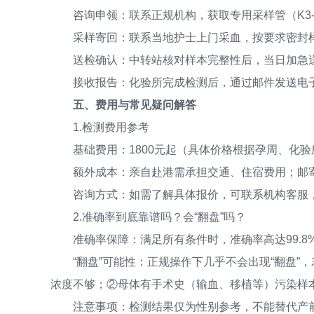
咨询申领：联系正规机构，获取专用采样管（K3-E
采样寄回：联系当地护士上门采血，按要求密封样
送检确认：中转站核对样本完整性后，当日加急
接收报告：化验所完成检测后，通过邮件发送电子
五、费用与常见疑问解答
1.检测费用参考
基础费用：1800元起（具体价格根据孕周、化验
额外成本：亲自赴港需承担交通、住宿费用；邮寄样本
咨询方式：如需了解具体报价，可联系机构客服，
2.准确率到底靠谱吗？会“翻盘”吗？
准确率保障：满足所有条件时，准确率高达99.8%-
“翻盘”可能性：正规操作下几乎不会出现“翻盘”，
浓度不够；②母体有手术史（输血、移植等）污染样
注意事项：检测结果仅为性别参考，不能替代产前