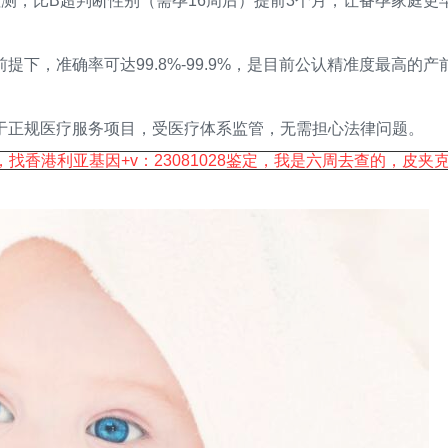
，比B超判断性别（需孕16周后）提前3个月，让备孕家庭更
，准确率可达99.8%-99.9%，是目前公认精准度最高的产
正规医疗服务项目，受医疗体系监管，无需担心法律问题。
香港利亚基因+v：23081028鉴定，我是六周去查的，皮夹