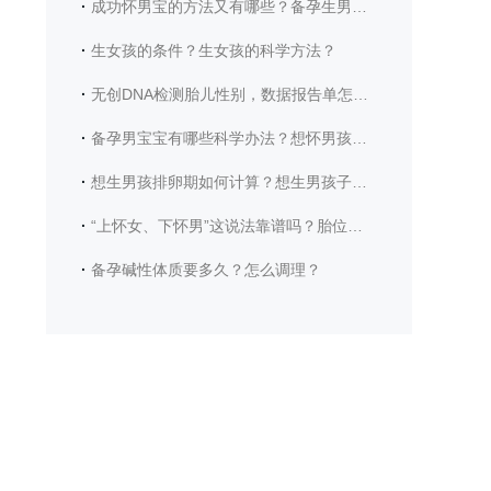
·
成功怀男宝的方法又有哪些？备孕生男宝宝时爸爸有哪些注意事项？
·
生女孩的条件？生女孩的科学方法？
·
无创DNA检测胎儿性别，数据报告单怎么看？
·
备孕男宝宝有哪些科学办法？想怀男孩需要具备哪些身体条件？
·
想生男孩排卵期如何计算？想生男孩子需要注意哪些饮食？
·
“上怀女、下怀男”这说法靠谱吗？胎位真能看出宝宝性别？
·
备孕碱性体质要多久？怎么调理？