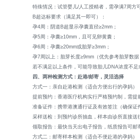
特殊情况：试管婴儿/人工授精者，需孕满7周方
B超达标要求（满足其一即可）：
孕4周：阴道B超显示孕囊直径≥2mm；
孕5周：孕囊≥10mm，且可见卵黄囊；
孕6周：孕囊≥20mm或胎芽≥3mm；
孕7周以上：胎芽长度≥9mm（优先参考胎芽数据
若不满足以上条件，可能导致胎儿DNA浓度不足
四、两种检测方式：赴港/邮寄，灵活选择
方式一：亲自赴港检测（适合方便出行的孕妈）
提前预约：香港医疗机构实行严格预约制，需提前1
准备证件：携带港澳通行证及有效签注（确保证
采样送检：到预约诊所抽血，样本由诊所直接送
领取报告：最快当天出电子报告，纸质报告可邮
方式二：邮寄样本检测（适合不便赴港的孕妈）