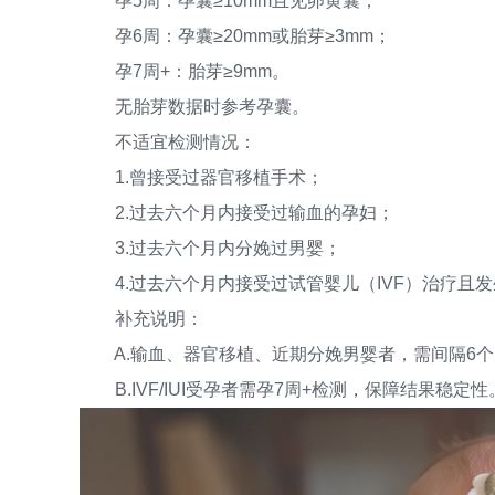
孕5周：孕囊≥10mm且见卵黄囊；
孕6周：孕囊≥20mm或胎芽≥3mm；
孕7周+：胎芽≥9mm。
无胎芽数据时参考孕囊。
不适宜检测情况：
1.曾接受过器官移植手术；
2.过去六个月内接受过输血的孕妇；
3.过去六个月内分娩过男婴；
4.过去六个月内接受过试管婴儿（IVF）治疗且
补充说明：
A.输血、器官移植、近期分娩男婴者，需间隔6个月
B.IVF/IUI受孕者需孕7周+检测，保障结果稳定性