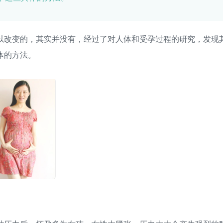
改变的，其实并没有，经过了对人体和受孕过程的研究，发现
体的方法。