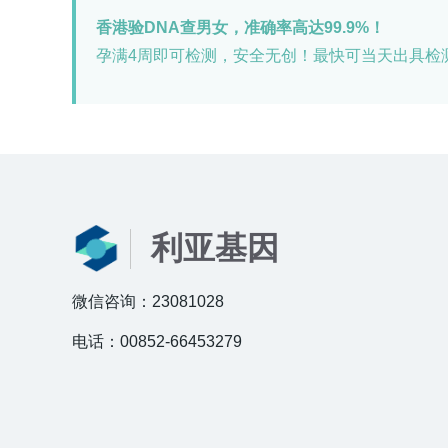
香港验DNA查男女，准确率高达99.9%！
孕满4周即可检测，安全无创！最快可当天出具检
利亚基因
微信咨询：23081028
电话：00852-66453279