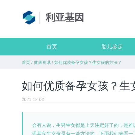
利亚基因
首页
胎儿鉴定
首页
/
健康资讯
/
如何优质备孕女孩？生女孩的方法？
如何优质备孕女孩？生
2021-12-02
会有人说，生男生女都是上天注定好了的，是难
现其实生女孩是有一些方法的，下面我们来看一