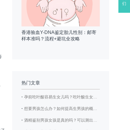
们
香港验血Y-DNA鉴定胎儿性别：邮寄
样本准吗？流程+避坑全攻略
海
热门文章
玉
·
孕前吃叶酸容易生女儿吗？吃叶酸生女儿的概率高吗？
·
想要男孩怎么办？如何提高生男孩的概率？
·
酒精鉴别男孩女孩是真的吗？可以测出男宝女宝吗？