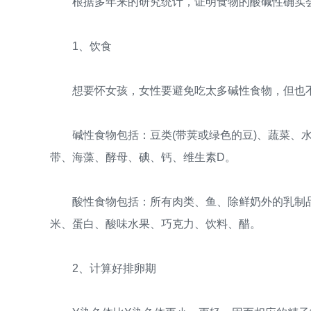
根据多年来的研究统计，证明食物的酸碱性确实会
1、饮食
想要怀女孩，女性要避免吃太多碱性食物，但也不
碱性食物包括：豆类(带荚或绿色的豆)、蔬菜、水果
带、海藻、酵母、碘、钙、维生素D。
酸性食物包括：所有肉类、鱼、除鲜奶外的乳制品(
米、蛋白、酸味水果、巧克力、饮料、醋。
2、计算好排卵期