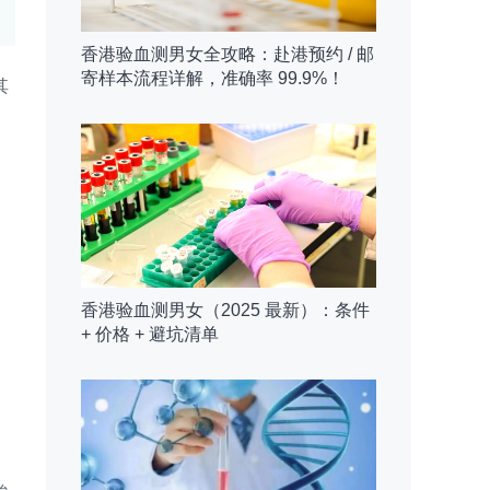
香港验血测男女全攻略：赴港预约 / 邮
寄样本流程详解，准确率 99.9%！
其
香港验血测男女（2025 最新）：条件
+ 价格 + 避坑清单