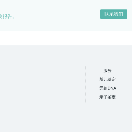
联系我们
测报告。
服务
胎儿鉴定
无创DNA
亲子鉴定