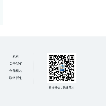
机构
关于我们
合作机构
联络我们
扫描微信，快速预约