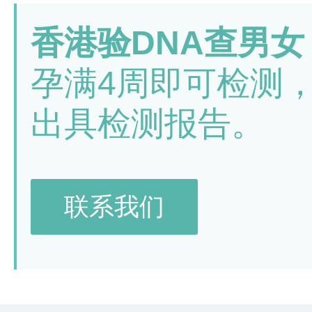
香港验DNA查男女
孕满4周即可检测
出具检测报告。
联系我们