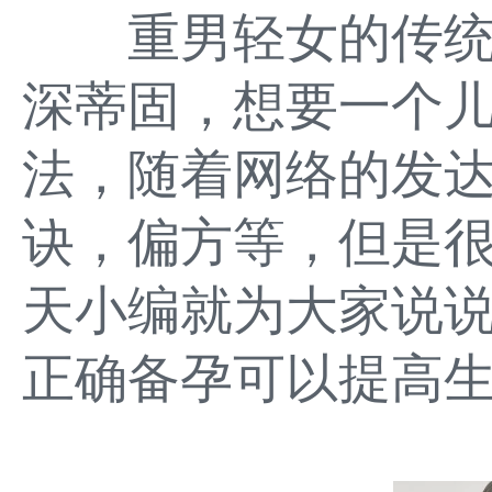
重男轻女的传统
深蒂固，想要一个
法，随着网络的发
诀，偏方等，但是
天小编就为大家说
正确备孕可以提高