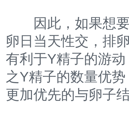
因此，如果想要
卵日当天性交，排
有利于Y精子的游动
之Y精子的数量优势
更加优先的与卵子