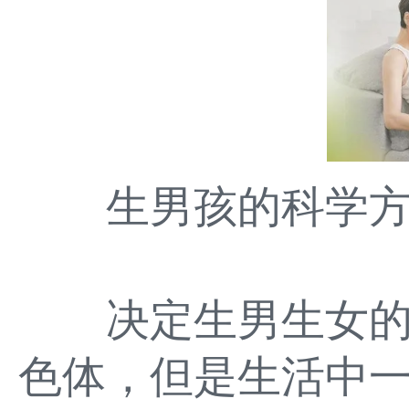
生男孩的科学方
决定生男生女的
色体，但是生活中