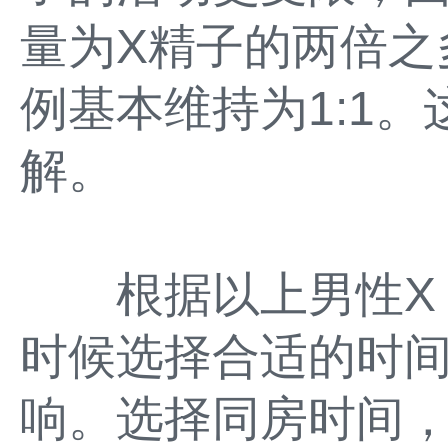
量为X精子的两倍之
例基本维持为1:1
解。
根据以上男性X，
时候选择合适的时
响。选择同房时间