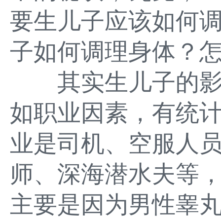
要生儿子应该如何
子如何调理身体？
其实生儿子的影
如职业因素，有统
业是司机、空服人
师、深海潜水夫等
主要是因为男性睾