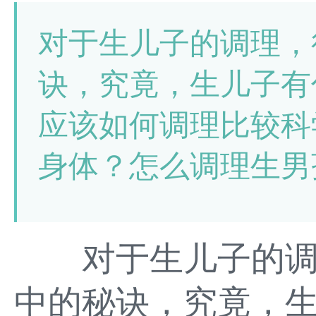
对于生儿子的调理，
诀，究竟，生儿子有
应该如何调理比较科
身体？怎么调理生男
对于生儿子的调
中的秘诀，究竟，