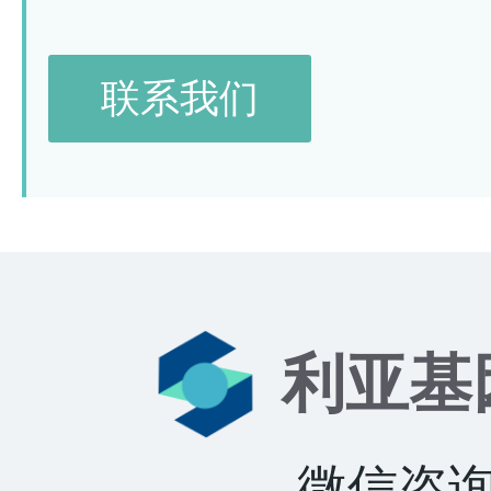
联系我们
利亚基
微信咨询：