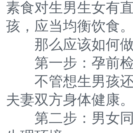
素食对生男生女有
孩，应当均衡饮食
那么应该如何做
第一步：孕前检
不管想生男孩还
夫妻双方身体健康
第二步：男女同