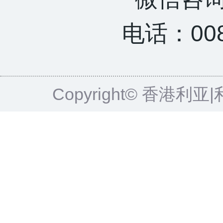
电话：0085
Copyright© 香港利亚|利