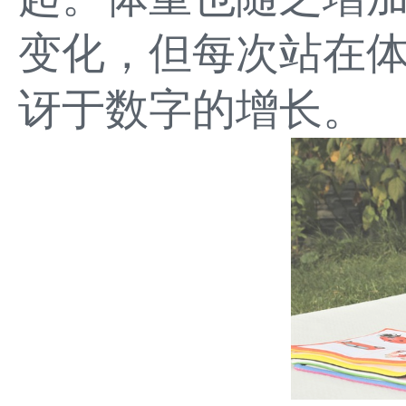
变化，但每次站在
讶于数字的增长。