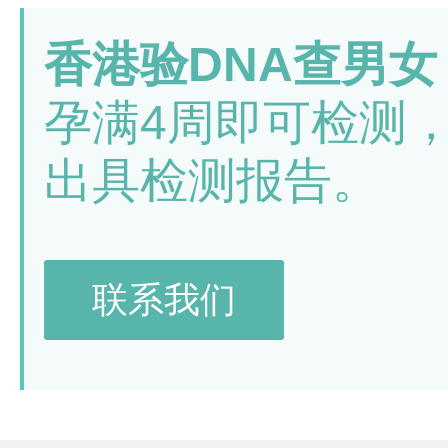
香港验DNA查男女
孕满4周即可检测
出具检测报告。
联系我们