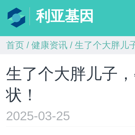
利亚基因
首页
/
健康资讯
/
生了个大胖
生了个大胖儿子，
状！
2025-03-25