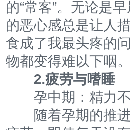
的“常客”。无论是
的恶心感总是让人
食成了我最头疼的
物都变得难以下咽
2.疲劳与嗜睡
孕中期：精力不
随着孕期的推进