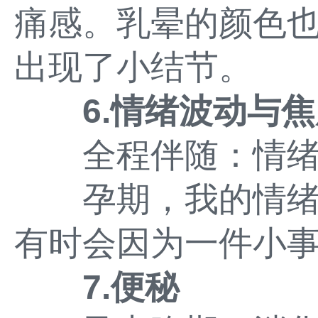
痛感。乳晕的颜色
出现了小结节。
6.情绪波动与焦
全程伴随：情绪
孕期，我的情绪
有时会因为一件小
7.便秘