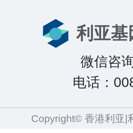
利亚基
微信咨询：
电话：0085
Copyright© 香港利亚|利