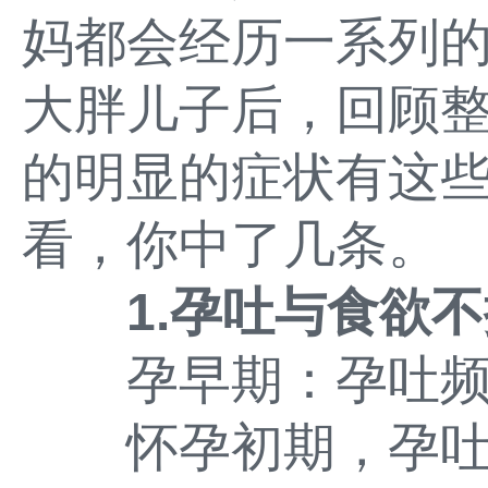
妈都会经历一系列
大胖儿子后，回顾
的明显的症状有这
看，你中了几条。
1.孕吐与食欲
孕早期：孕吐频
怀孕初期，孕吐