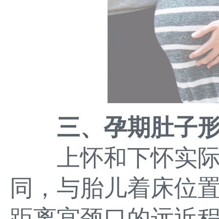
三、孕期肚子
上怀和下怀实际
同，与胎儿着床位
距离宫颈口的远近