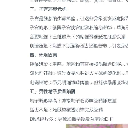
全身性疾病：严重感染、高热、贫血、高血压、糖
三、子宫环境危机
子宫是胚胎的生命摇篮，但这些异常会变成危险
子宫畸形：纵隔子宫使宫腔容积缩小40%，单角
宫腔粘连：三维超声下的粘连带像悬在胚胎头顶
肌瘤压迫：黏膜下肌瘤会抢占胚胎营养，引发胎
四、环境因素
装修污染：甲醛、苯系物可直接损伤胎盘DNA，空
塑化剂迁移：通过食品包装进入人体的塑化剂，
电磁辐射：虽无明确致畸阈值，但持续暴露会增加
五、男性精子质量陷阱
精子畸形率高：异常精子会影响受精卵质量
活力不足：难以突破透明带完成受精
DNA碎片多：导致胚胎早期发育潜能低下