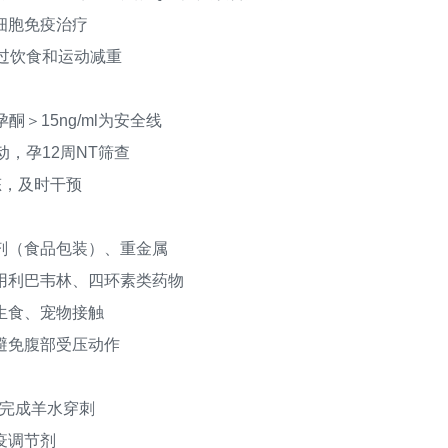
细胞免疫治疗
通过饮食和运动减重
＞15ng/ml为安全线
，孕12周NT筛查
态，及时干预
（食品包装）、重金属
利巴韦林、四环素类药物
生食、宠物接触
避免腹部受压动作
前完成羊水穿刺
疫调节剂