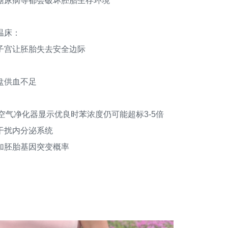
尿病等都会破坏胚胎生存环境
温床：
子宫让胚胎失去安全边际
盘供血不足
气净化器显示优良时苯浓度仍可能超标3-5倍
干扰内分泌系统
胚胎基因突变概率