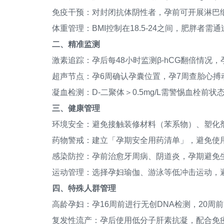
免疫干预：对封闭抗体阴性者，孕前可开展淋巴
体重管理：BMI控制在18.5-24之间，肥胖者需
二、精准监测
激素追踪：孕后每48小时监测β-hCG翻倍情况，孕酮
超声节点：孕6周确认孕囊位置，孕7周查胎心搏动
凝血检测：D-二聚体＞0.5mg/L需警惕血栓前状
三、健康管理
环境安全：避免接触装修材料（苯系物）、塑化剂
药物警戒：建立「孕期安全用药清单」，避免使用
感染防控：孕前治愈牙周病、阴道炎，孕期避免
运动管理：选择孕妇瑜伽、游泳等低冲击运动，
四、特殊人群管理
高龄孕妇：孕16周前进行无创DNA检测，20周
复发性流产：孕后使用低分子肝素抗凝，配合免