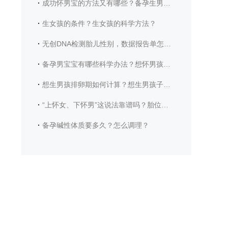
·
成功怀男宝的方法又有哪些？备孕生男宝宝时爸爸有哪些注意事项？
·
生女孩的条件？生女孩的科学方法？
·
无创DNA检测胎儿性别，数据报告单怎么看？
·
备孕男宝宝有哪些科学办法？想怀男孩需要具备哪些身体条件？
·
想生男孩排卵期如何计算？想生男孩子需要注意哪些饮食？
·
“上怀女、下怀男”这说法靠谱吗？胎位真能看出宝宝性别？
·
备孕碱性体质要多久？怎么调理？